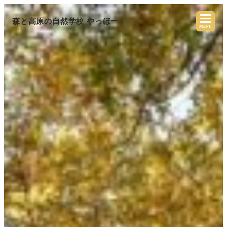
森と高原の自然学校 やっほー
MENU