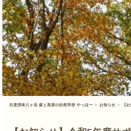
任意団体八ヶ岳 森と高原の自然学校 やっほー
お知らせ
【お