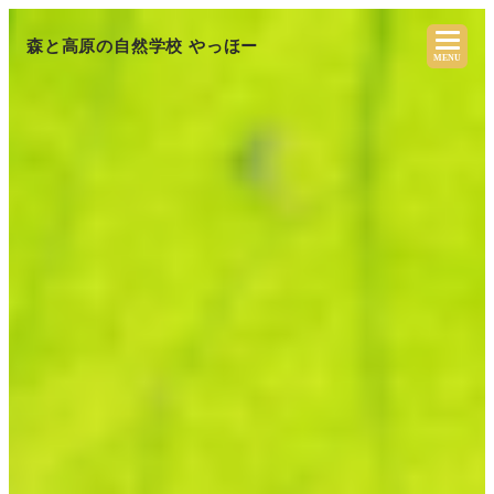
森と高原の自然学校 やっほー
MENU