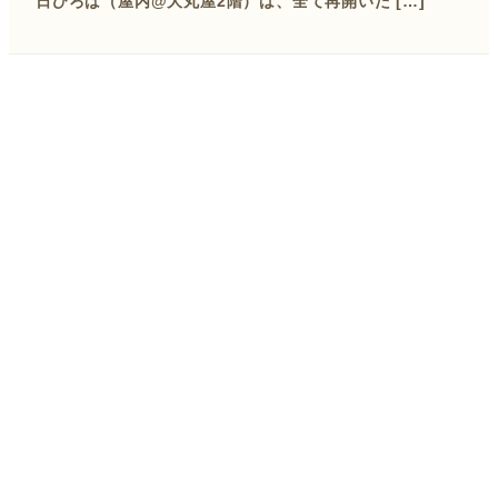
日ひろば（屋内@大丸屋2階）は、全て再開いた […]