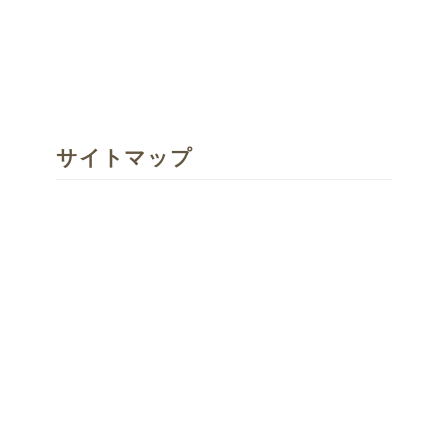
サイトマップ
体験する（イベント情報）
各種お申し込み
私たちについて
読み物-活動報告
メディア掲載
アクセス
スタッフ募集
規約