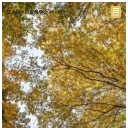
森と高原の自然学校 やっほー
MENU