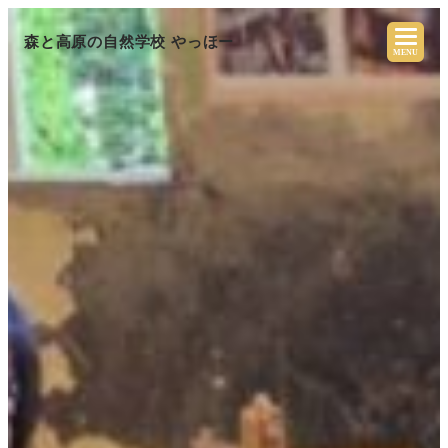
森と高原の自然学校 やっほー
MENU