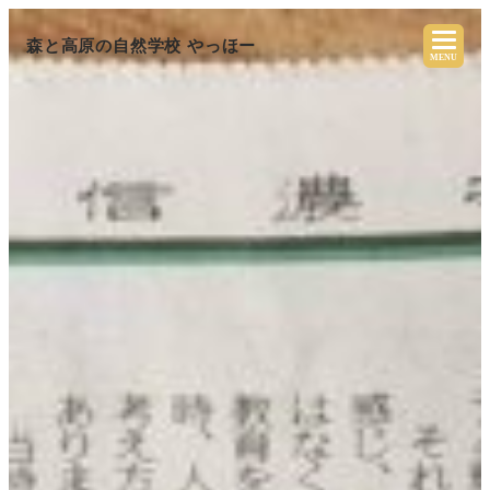
森と高原の自然学校 やっほー
MENU