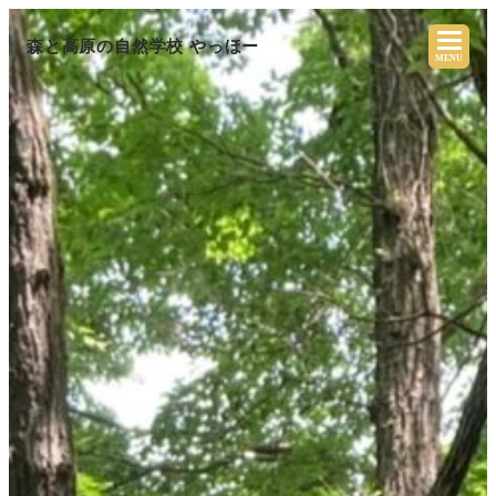
森と高原の自然学校 やっほー
MENU