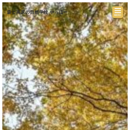
森と高原の自然学校 やっほー
MENU