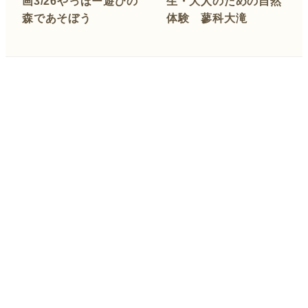
画3/26やっほー遊びの
生・大人のための自然
森であそぼう
体験 蓼科大滝