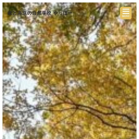
森と高原の自然学校 やっほー
MENU