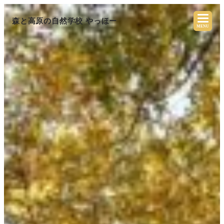
森と高原の自然学校 やっほー
MENU