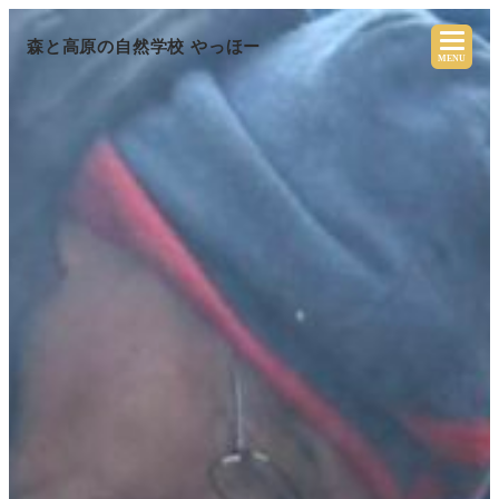
森と高原の自然学校 やっほー
MENU