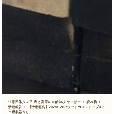
任意団体八ヶ岳 森と高原の自然学校 やっほー
読み物
活動報告
【活動報告】2024/12/07ウッドガスストーブ&ミ
ニ燻製器作り